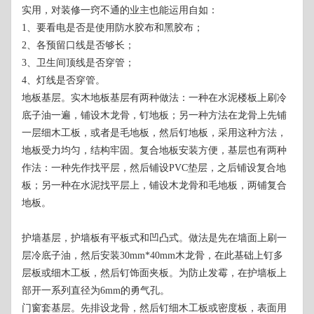
实用，对装修一窍不通的业主也能运用自如：
1、要看电是否是使用防水胶布和黑胶布；
2、各预留口线是否够长；
3、卫生间顶线是否穿管；
4、灯线是否穿管。
地板基层。实木地板基层有两种做法：一种在水泥楼板上刷冷
底子油一遍，铺设木龙骨，钉地板；另一种方法在龙骨上先铺
一层细木工板，或者是毛地板，然后钉地板，采用这种方法，
地板受力均匀，结构牢固。复合地板安装方便，基层也有两种
作法：一种先作找平层，然后铺设PVC垫层，之后铺设复合地
板；另一种在水泥找平层上，铺设木龙骨和毛地板，两铺复合
地板。
护墙基层，护墙板有平板式和凹凸式。做法是先在墙面上刷一
层冷底子油，然后安装30mm*40mm木龙骨，在此基础上钉多
层板或细木工板，然后钉饰面夹板。为防止发霉，在护墙板上
部开一系列直径为6mm的勇气孔。
门窗套基层。先排设龙骨，然后钉细木工板或密度板，表面用