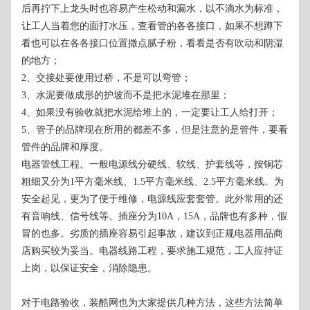
后再拧下上龙头时也容易产生松动和漏水，以不滴水为标准，
让工人当着您的面打水压，查看管的各各接口，如果不想蹲下
看也可以在各各接口位置撒点腻子粉，看看是否有吹动和阴湿
的地方；
2、交接处要使用过桥，不是可以弯管；
3、水泥要做成形的护坡而不是把水泥堆在那里；
4、如果没有验收就把水泥给堆上的，一定要让工人给打开；
5、管子的品牌现在所用的都差不多，但是注意的是管件，要看
管件的品牌和厚度。
电器管线工程。一般电源线分硬线、软线、护套线等，按铜芯
粗细又分为1平方毫米线、1.5平方毫米线、2.5平方毫米线。为
安全起见，更为了便于维修，电源线应套套管。此外常用的还
有音响线、信号线等。插座分为10A，15A，品牌也有多种，假
冒的也多。劣质的插座容易引起事故，建议到正规电器用品商
店购买较为妥当。电器线路工程，要求施工规范，工人应持证
上岗，以保证安全，消除隐患。
对于电路验收，装酷网也为大家提供几种方法，这些方法简单