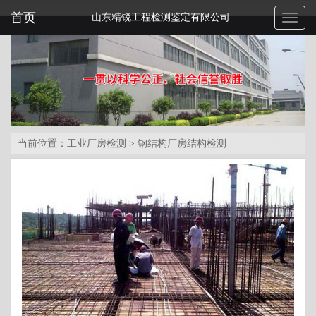
首页
山东精锐工程检测鉴定有限公司
Toggl
naviga
当前位置：
工业厂房检测
>
钢结构厂房结构检测